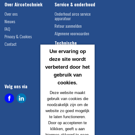
Over Aircotechniek
Service & onderhoud
Over ons
Onderhoud airco service
apparatuur
Nieuws
Retour aanmelden
FAQ
Algemene voorwaarden
Privacy & Cookies
Technische
Contact
informatie
Uw ervaring op
Airco vulgewichten
deze site wordt
Compressor montage
verbeterd door het
instructie
gebruik van
Catalogus downloaden
cookies.
Volg ons via
Contact gegevens
Deze website maakt
Airco Techniek B.V.
gebruik van cookies die
Egersundweg 1
noodzakelijk zijn om de
9723 JM Groningen
website zo goed mogelijk
te laten functioneren.
info@aircotechniek.nl
Door op accepteren te
+31 50 529 1883
klikken, geeft u aan