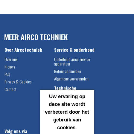
MEER AIRCO TECHNIEK
Over Aircotechniek
Service & onderhoud
Over ons
Onderhoud airco service
apparatuur
Nieuws
Retour aanmelden
FAQ
Algemene voorwaarden
Privacy & Cookies
Technische
Contact
informatie
Uw ervaring op
Airco vulgewichten
deze site wordt
Compressor montage
verbeterd door het
instructie
gebruik van
Catalogus downloaden
cookies.
Volg ons via
Contact gegevens