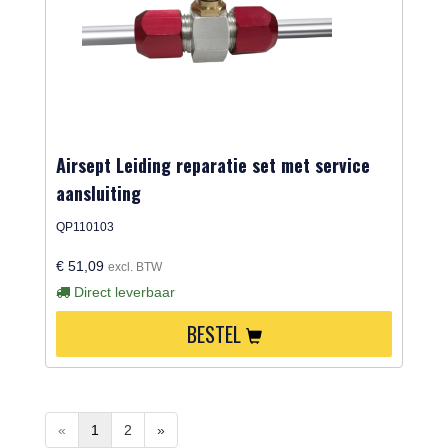
Airsept Leiding reparatie set met service
aansluiting
QP110103
€ 51,09
excl. BTW
Direct leverbaar
BESTEL
«
1
2
»