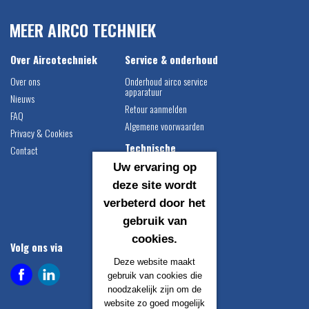
MEER AIRCO TECHNIEK
Over Aircotechniek
Service & onderhoud
Over ons
Onderhoud airco service
apparatuur
Nieuws
Retour aanmelden
FAQ
Algemene voorwaarden
Privacy & Cookies
Technische
Contact
informatie
Uw ervaring op
Airco vulgewichten
deze site wordt
Compressor montage
verbeterd door het
instructie
gebruik van
Catalogus downloaden
cookies.
Volg ons via
Contact gegevens
Deze website maakt
Airco Techniek B.V.
gebruik van cookies die
Egersundweg 1
noodzakelijk zijn om de
9723 JM Groningen
website zo goed mogelijk