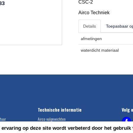
CSC-2
83
Airco Techniek
Details
Toepasbaar o
afmetingen
waterdicht materiaal
Technische informatie
Volg 
tuur
Airco vulgewichten
Compressor montage instructie
ervaring op deze site wordt verbeterd door het gebruik