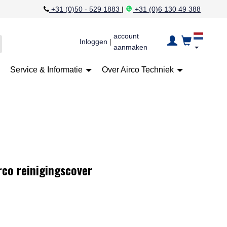
+31 (0)50 - 529 1883
|
+31 (0)6 130 49 388
account
Inloggen
|
aanmaken
Service & Informatie
Over Airco Techniek
rco reinigingscover