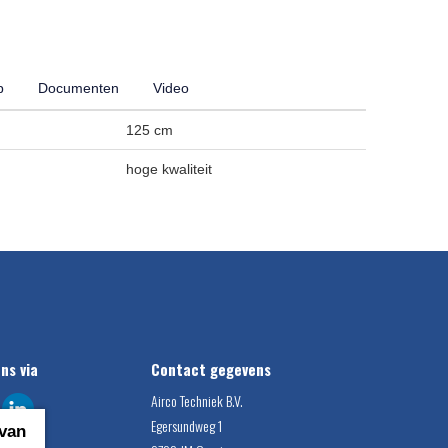
p
Documenten
Video
125 cm
hoge kwaliteit
ons via
Contact gegevens
Airco Techniek B.V.
Egersundweg 1
 van