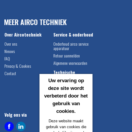
MEER AIRCO TECHNIEK
Over Aircotechniek
Service & onderhoud
Over ons
Onderhoud airco service
apparatuur
Nieuws
Retour aanmelden
FAQ
Algemene voorwaarden
Privacy & Cookies
Technische
Contact
informatie
Uw ervaring op
Airco vulgewichten
deze site wordt
Compressor montage
verbeterd door het
instructie
gebruik van
Catalogus downloaden
cookies.
Volg ons via
Contact gegevens
Deze website maakt
Airco Techniek B.V.
gebruik van cookies die
Egersundweg 1