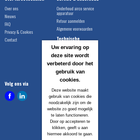
Over ons
Onderhoud airco service
apparatuur
Nieuws
Retour aanmelden
FAQ
Algemene voorwaarden
Privacy & Cookies
Technische
Contact
informatie
Uw ervaring op
Airco vulgewichten
deze site wordt
Compressor montage
verbeterd door het
instructie
gebruik van
Catalogus downloaden
cookies.
Volg ons via
Contact gegevens
Deze website maakt
Airco Techniek B.V.
gebruik van cookies die
Egersundweg 1
noodzakelijk zijn om de
9723 JM Groningen
website zo goed mogelijk
te laten functioneren.
info@aircotechniek.nl
Door op accepteren te
+31 50 529 1883
klikken, geeft u aan
hiermee akkoord te gaan.